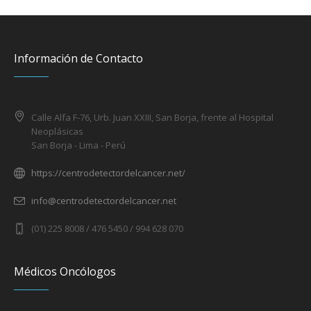
Información de Contacto
Calle Alfa F-76, Urb. Juan XXIII, San Borja, frente al Hospital
Neoplásicas
San Borja - Lima - Perú
https://centrodetectordelcancer.net/
info@centrodetectordelcancer.net
(01) 225 8008 / 476 5450 / 994 628 070
Médicos Oncólogos