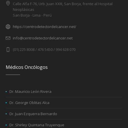
Calle Alfa F-76, Urb. Juan XXIII, San Borja, frente al Hospital
Neoplásicas
San Borja - Lima - Perú
https://centrodetectordelcancer.net/
info@centrodetectordelcancer.net
(01) 225 8008 / 476 5450 / 994 628 070
Médicos Oncólogos
Dr. Mauricio León Rivera
Dr. George Oblitas Alca
Dr. Juan Ezquerra Bernardo
Dr. Shirley Quintana Truyenque