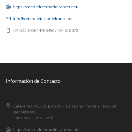
https://centrodetectordelcancer.net/
info@centrodetectordelcancer.net
(01) 225 8008 / 476 5450 / 994 628 070
Información de Contacto
Calle Alfa F-76, Urb. Juan XXIII, San Borja, frente al Hospital
Neoplásicas
San Borja - Lima - Perú
https://centrodetectordelcancer.net/