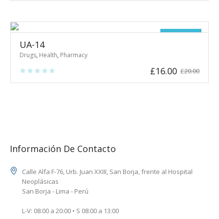
¡Oferta!
UA-14
Drugs
,
Health
,
Pharmacy
El
El
£
16.00
£
20.00
precio
precio
original
actual
era:
es:
£20.00.
£16.00.
Información De Contacto
Calle Alfa F-76, Urb. Juan XXIII, San Borja, frente al Hospital
Neoplásicas
San Borja - Lima - Perú
L-V: 08:00 a 20:00 • S 08:00 a 13:00