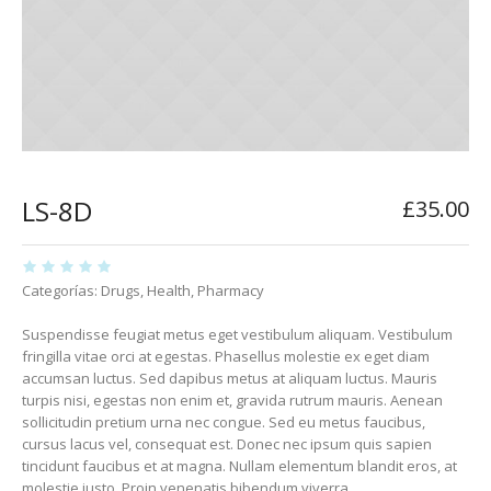
LS-8D
£
35.00
Categorías:
Drugs
,
Health
,
Pharmacy
Suspendisse feugiat metus eget vestibulum aliquam. Vestibulum
fringilla vitae orci at egestas. Phasellus molestie ex eget diam
accumsan luctus. Sed dapibus metus at aliquam luctus. Mauris
turpis nisi, egestas non enim et, gravida rutrum mauris. Aenean
sollicitudin pretium urna nec congue. Sed eu metus faucibus,
cursus lacus vel, consequat est. Donec nec ipsum quis sapien
tincidunt faucibus et at magna. Nullam elementum blandit eros, at
molestie justo. Proin venenatis bibendum viverra.