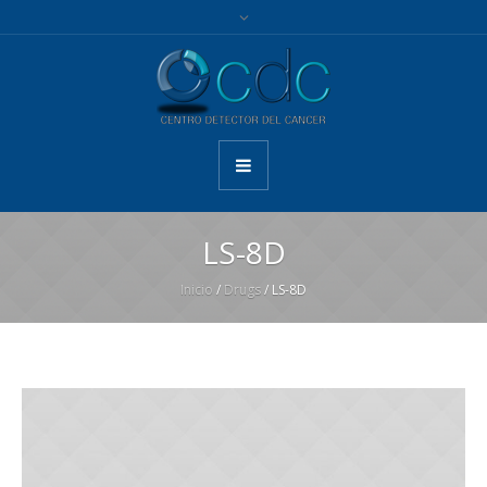
LS-8D
Inicio
/
Drugs
/ LS-8D