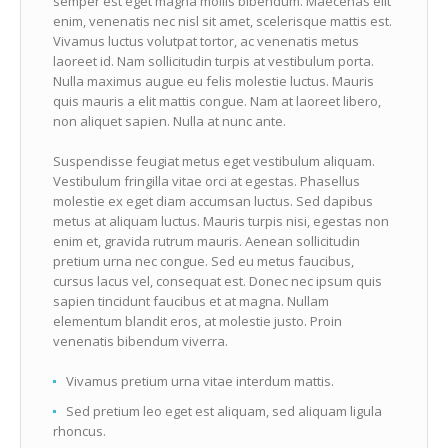
semper est eget magna mollis bibendum. Maecenas elit
enim, venenatis nec nisl sit amet, scelerisque mattis est.
Vivamus luctus volutpat tortor, ac venenatis metus
laoreet id. Nam sollicitudin turpis at vestibulum porta.
Nulla maximus augue eu felis molestie luctus. Mauris
quis mauris a elit mattis congue. Nam at laoreet libero,
non aliquet sapien. Nulla at nunc ante.
Suspendisse feugiat metus eget vestibulum aliquam.
Vestibulum fringilla vitae orci at egestas. Phasellus
molestie ex eget diam accumsan luctus. Sed dapibus
metus at aliquam luctus. Mauris turpis nisi, egestas non
enim et, gravida rutrum mauris. Aenean sollicitudin
pretium urna nec congue. Sed eu metus faucibus,
cursus lacus vel, consequat est. Donec nec ipsum quis
sapien tincidunt faucibus et at magna. Nullam
elementum blandit eros, at molestie justo. Proin
venenatis bibendum viverra.
Vivamus pretium urna vitae interdum mattis.
Sed pretium leo eget est aliquam, sed aliquam ligula
rhoncus.