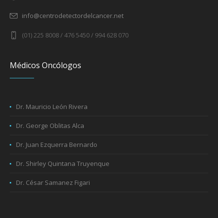
info@centrodetectordelcancer.net
(01) 225 8008 / 476 5450 / 994 628 070
Médicos Oncólogos
Dr. Mauricio León Rivera
Dr. George Oblitas Alca
Dr. Juan Ezquerra Bernardo
Dr. Shirley Quintana Truyenque
Dr. César Samanez Figari